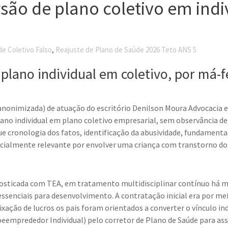
são de plano coletivo em indi
,
e Coletivo Falso
Reajuste de Plano de Saúde 2026 Teto ANS 5
plano individual em coletivo, por má-
(anonimizada) de atuação do escritório Denilson Moura Advocacia 
lano individual em plano coletivo empresarial, sem observância de
 cronologia dos fatos, identificação da abusividade, fundamentaçã
ecialmente relevante por envolver uma criança com transtorno do 
nosticada com TEA, em tratamento multidisciplinar contínuo há ma
enciais para desenvolvimento. A contratação inicial era por meio
ação de lucros os pais foram orientados a converter o vínculo ind
oeemprededor Individual) pelo corretor de Plano de Saúde para a