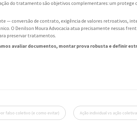
vação do tratamento são objetivos complementares: um protege o 
te — conversão de contrato, exigência de valores retroativos, in
ico. O Denilson Moura Advocacia atua precisamente nessas frentes
ara preservar tratamentos.
mos avaliar documentos, montar prova robusta e definir estra
 falso coletivo (e como evitar)
Ação individual vs ação coletiv