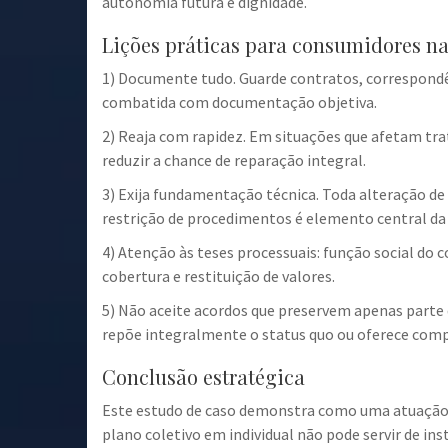
autonomia futura e dignidade.
Lições práticas para consumidores n
1) Documente tudo. Guarde contratos, correspondê
combatida com documentação objetiva.
2) Reaja com rapidez. Em situações que afetam tra
reduzir a chance de reparação integral.
3) Exija fundamentação técnica. Toda alteração de c
restrição de procedimentos é elemento central da t
4) Atenção às teses processuais: função social do
cobertura e restituição de valores.
5) Não aceite acordos que preservem apenas parte d
repõe integralmente o status quo ou oferece comp
Conclusão estratégica
Este estudo de caso demonstra como uma atuação ju
plano coletivo em individual não pode servir de i