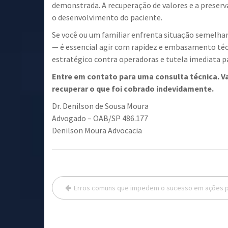
demonstrada. A recuperação de valores e a preser
o desenvolvimento do paciente.
Se você ou um familiar enfrenta situação semelhan
— é essencial agir com rapidez e embasamento técn
estratégico contra operadoras e tutela imediata p
Entre em contato para uma consulta técnica. Va
recuperar o que foi cobrado indevidamente.
Dr. Denilson de Sousa Moura
Advogado – OAB/SP 486.177
Denilson Moura Advocacia
Navegação
Erros comuns que impedem o sucesso em ações por
de
Post