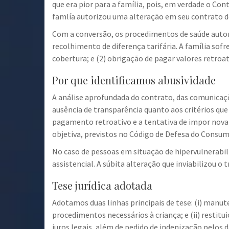
que era pior para a família, pois, em verdade o Co
famlía autorizou uma alteração em seu contrato de
Com a conversão, os procedimentos de saúde auto
recolhimento de diferença tarifária. A família sof
cobertura; e (2) obrigação de pagar valores retroa
Por que identificamos abusividade
A análise aprofundada do contrato, das comunicaçõ
ausência de transparência quanto aos critérios que
pagamento retroativo e a tentativa de impor nova c
objetiva, previstos no Código de Defesa do Consum
No caso de pessoas em situação de hipervulnerabi
assistencial. A súbita alteração que inviabilizou 
Tese jurídica adotada
Adotamos duas linhas principais de tese: (i) manu
procedimentos necessários à criança; e (ii) resti
juros legais, além de pedido de indenização pelos d