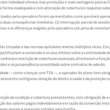
ntrato Individual oferece mas proteções e mais vantagens para as
 forma inadequada e com alteração de cobertura e reajustes subs
rizados pela operadora foram apresentados como possíveis apena
reu duas consequências imediatas: (1) interrupção parcial de sessõ
tivos e as diferenças exigidas pela operadora sob pena de cancela
es trocadas e das normas aplicáveis revelou múltiplos vícios. Em 
 justificariam a conversão e os seus efeitos sobre a continuidade 
arência e restrição de coberturas essenciais afrontaram a função 
idor e na jurisprudência consolidada sobre contratos de adesão.
lidade — como crianças com TEA —, o operador do plano tem obri
o tratamento configurou violação do direito à saúde e da proteção 
tenção da condição e cobertura preexistentes, com obrigação de 
tuição dos valores pagos indevidamente em razão da conversão imor
anos morais e materiais sofridos pela família.