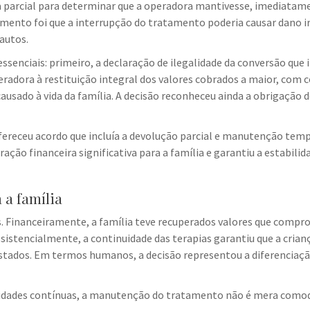
ia parcial para determinar que a operadora mantivesse, imediatam
damento foi que a interrupção do tratamento poderia causar dano i
autos.
senciais: primeiro, a declaração de ilegalidade da conversão que 
radora à restituição integral dos valores cobrados a maior, com 
usado à vida da família. A decisão reconheceu ainda a obrigação d
fereceu acordo que incluía a devolução parcial e manutenção tem
ação financeira significativa para a família e garantiu a estabili
 a família
s. Financeiramente, a família teve recuperados valores que com
istencialmente, a continuidade das terapias garantiu que a crianç
tados. Em termos humanos, a decisão representou a diferenciaçã
idades contínuas, a manutenção do tratamento não é mera comodi