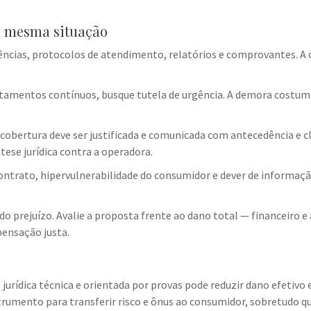
a mesma situação
ncias, protocolos de atendimento, relatórios e comprovantes. A 
tamentos contínuos, busque tutela de urgência. A demora costuma
obertura deve ser justificada e comunicada com antecedência e clar
ese jurídica contra a operadora.
 contrato, hipervulnerabilidade do consumidor e dever de informa
o prejuízo. Avalie a proposta frente ao dano total — financeiro e
ensação justa.
rídica técnica e orientada por provas pode reduzir dano efetivo e
nstrumento para transferir risco e ônus ao consumidor, sobretudo 