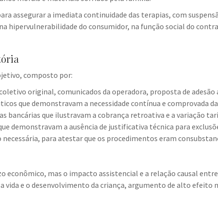
ara assegurar a imediata continuidade das terapias, com suspensã
a hipervulnerabilidade do consumidor, na função social do contra
tória
jetivo, composto por:
letivo original, comunicados da operadora, proposta de adesão ao
uticos que demonstravam a necessidade contínua e comprovada da
bancárias que ilustravam a cobrança retroativa e a variação tari
ue demonstravam a ausência de justificativa técnica para exclusõ
do necessária, para atestar que os procedimentos eram consubstan
ízo econômico, mas o impacto assistencial e a relação causal entre
a vida e o desenvolvimento da criança, argumento de alto efeito 