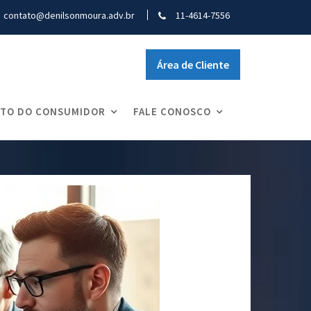
contato@denilsonmoura.adv.br
11-4614-7556
Área de Cliente
ITO DO CONSUMIDOR
FALE CONOSCO
individual e recuperação de valores