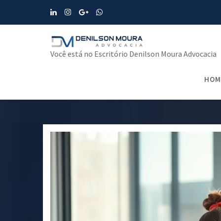
Skip
to
content
Você está no Escritório Denilson Moura Advocacia
HOM
Home
Direito da Saúde e dos Au