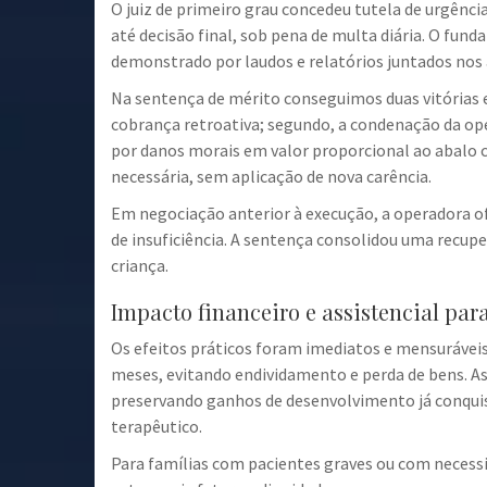
O juiz de primeiro grau concedeu tutela de urgênc
até decisão final, sob pena de multa diária. O fun
demonstrado por laudos e relatórios juntados nos 
Na sentença de mérito conseguimos duas vitórias es
cobrança retroativa; segundo, a condenação da ope
por danos morais em valor proporcional ao abalo ca
necessária, sem aplicação de nova carência.
Em negociação anterior à execução, a operadora o
de insuficiência. A sentença consolidou uma recuper
criança.
Impacto financeiro e assistencial para
Os efeitos práticos foram imediatos e mensurávei
meses, evitando endividamento e perda de bens. Ass
preservando ganhos de desenvolvimento já conquis
terapêutico.
Para famílias com pacientes graves ou com necess