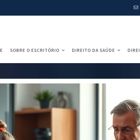
Blog
E
SOBRE O ESCRITÓRIO
DIREITO DA SAÚDE
DIRE
tistas
Estudo de caso: conversão de plano coletivo em 