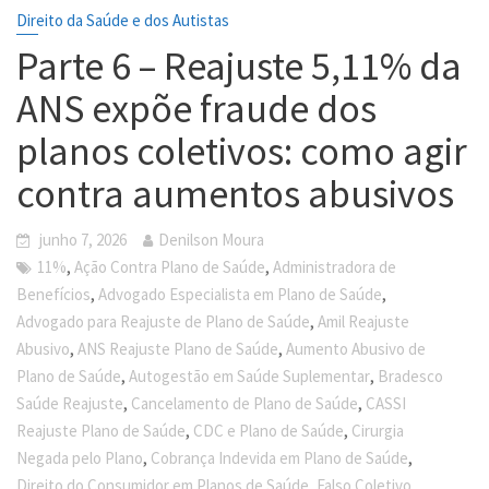
Direito da Saúde e dos Autistas
Parte 6 – Reajuste 5,11% da
ANS expõe fraude dos
planos coletivos: como agir
contra aumentos abusivos
junho 7, 2026
Denilson Moura
,
,
11%
Ação Contra Plano de Saúde
Administradora de
,
,
Benefícios
Advogado Especialista em Plano de Saúde
,
Advogado para Reajuste de Plano de Saúde
Amil Reajuste
,
,
Abusivo
ANS Reajuste Plano de Saúde
Aumento Abusivo de
,
,
Plano de Saúde
Autogestão em Saúde Suplementar
Bradesco
,
,
Saúde Reajuste
Cancelamento de Plano de Saúde
CASSI
,
,
Reajuste Plano de Saúde
CDC e Plano de Saúde
Cirurgia
,
,
Negada pelo Plano
Cobrança Indevida em Plano de Saúde
,
Direito do Consumidor em Planos de Saúde
Falso Coletivo