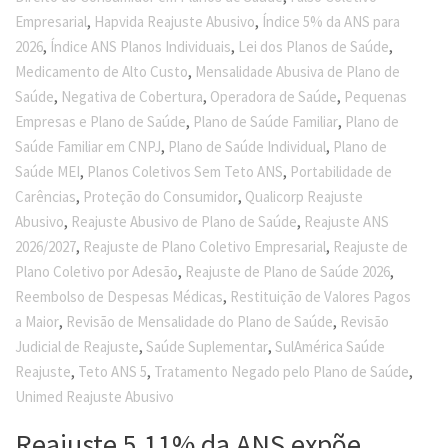
,
,
Empresarial
Hapvida Reajuste Abusivo
Índice 5% da ANS para
,
,
,
2026
Índice ANS Planos Individuais
Lei dos Planos de Saúde
,
Medicamento de Alto Custo
Mensalidade Abusiva de Plano de
,
,
,
Saúde
Negativa de Cobertura
Operadora de Saúde
Pequenas
,
,
Empresas e Plano de Saúde
Plano de Saúde Familiar
Plano de
,
,
Saúde Familiar em CNPJ
Plano de Saúde Individual
Plano de
,
,
Saúde MEI
Planos Coletivos Sem Teto ANS
Portabilidade de
,
,
Carências
Proteção do Consumidor
Qualicorp Reajuste
,
,
Abusivo
Reajuste Abusivo de Plano de Saúde
Reajuste ANS
,
,
2026/2027
Reajuste de Plano Coletivo Empresarial
Reajuste de
,
,
Plano Coletivo por Adesão
Reajuste de Plano de Saúde 2026
,
Reembolso de Despesas Médicas
Restituição de Valores Pagos
,
,
a Maior
Revisão de Mensalidade do Plano de Saúde
Revisão
,
,
Judicial de Reajuste
Saúde Suplementar
SulAmérica Saúde
,
,
,
Reajuste
Teto ANS 5
Tratamento Negado pelo Plano de Saúde
Unimed Reajuste Abusivo
Reajuste 5,11% da ANS expõe