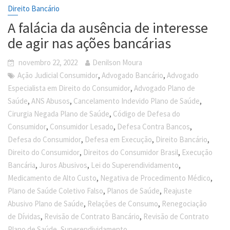
Direito Bancário
A falácia da ausência de interesse
de agir nas ações bancárias
novembro 22, 2022
Denilson Moura
,
,
Ação Judicial Consumidor
Advogado Bancário
Advogado
,
Especialista em Direito do Consumidor
Advogado Plano de
,
,
,
Saúde
ANS Abusos
Cancelamento Indevido Plano de Saúde
,
Cirurgia Negada Plano de Saúde
Código de Defesa do
,
,
,
Consumidor
Consumidor Lesado
Defesa Contra Bancos
,
,
,
Defesa do Consumidor
Defesa em Execução
Direito Bancário
,
,
Direito do Consumidor
Direitos do Consumidor Brasil
Execução
,
,
,
Bancária
Juros Abusivos
Lei do Superendividamento
,
,
Medicamento de Alto Custo
Negativa de Procedimento Médico
,
,
Plano de Saúde Coletivo Falso
Planos de Saúde
Reajuste
,
,
Abusivo Plano de Saúde
Relações de Consumo
Renegociação
,
,
de Dívidas
Revisão de Contrato Bancário
Revisão de Contrato
,
Plano de Saúde
Superendividamento