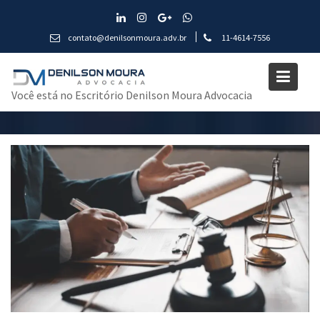
Skip
to
contato@denilsonmoura.adv.br
11-4614-7556
content
Tag:
Relações de Consumo
Você está no Escritório Denilson Moura Advocacia
Home
Blog
Relações de Consumo