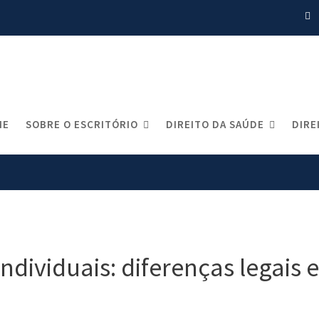
Blog
ME
SOBRE O ESCRITÓRIO
DIREITO DA SAÚDE
DIRE
 Autistas
Planos empresariais x individuais: diferenças 
ndividuais: diferenças legais e