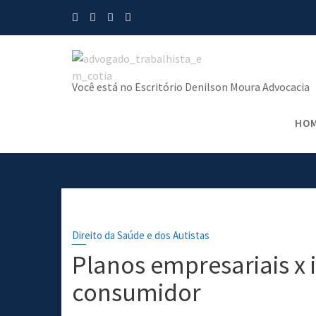
Skip
to
content
Você está no Escritório Denilson Moura Advocacia
HO
Home
Direito da Saúde e dos
Direito da Saúde e dos Autistas
Planos empresariais x i
consumidor