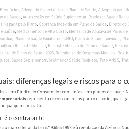
,
,
 Benefícios
Advogado Especialista em Plano de Saúde
Advogado para R
,
,
no de Saúde
Autogestão em Saúde Suplementar
Bradesco Saúde Reaju
,
,
ia Negada pelo Plano
Cobrança Indevida em Plano de Saúde
Direito do
,
,
de Saúde
Medicamento de Alto Custo
Mensalidade Abusiva de Plano de
,
,
,
amiliar
Plano de Saúde Familiar em CNPJ
Plano de Saúde Individual
Pla
,
,
ualicorp Reajuste Abusivo
Reajuste Abusivo de Plano de Saúde
Reajust
,
,
ajuste de Plano de Saúde 2026
Reembolso de Despesas Médicas
Restit
,
,
,
,
ajuste
Saúde Suplementar
SulAmérica Saúde Reajuste
Teto ANS 5
Tra
uais: diferenças legais e riscos para o
lista em Direito do Consumidor com ênfase em planos de saúde. Ne
empresariais
representa riscos concretos para o usuário, quais ga
ar qualquer contrato.
m é o contratante
ao marco legal da Lei n.º 9.656/1998 e à regulação da Agência Na