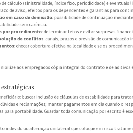
se de cálculo (sinistralidade, índice fixo, periodicidade) e eventuais
prazo de aviso, efeitos para os dependentes e garantias para cont
cio em caso de demissão
: possibilidade de continuação mediant
abilidade sem carência.
es por procedimento
: determinar tetos e evitar surpresas financei
olução de conflitos
: canais, prazos e previsão de comunicação i
imentos
: checar cobertura efetiva na localidade e se os procedime
nibilize aos empregados cópia integral do contrato e de aditivos 
 estratégicas
neficiário: buscar inclusão de cláusulas de estabilidade para tra
e dúvidas e reclamações; manter pagamentos em dia quando o respo
s para portabilidade. Guardar toda comunicação por escrito é ess
 indevido ou alteração unilateral que coloque em risco tratamento