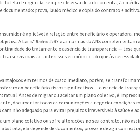
e tutela de urgência, sempre observando a documentação médica e
o e documentado: prova, laudo médico e cópia do contrato e aditiv
 Consumidor é aplicável à relação entre beneficiário e operadora,
 objetiva. A Lei n.º 9.656/1998 e as normas da ANS complementam e
ontinuidade do tratamento e ausência de transparência — tese que
letiva servis mais aos interesses econômicos do que às necessidad
vantajosos em termos de custo imediato, porém, se transforma
nsferem ao beneficiário riscos significativos — ausência de transp
ratual. Antes de migrar ou aceitar um plano coletivo, é imprescin
mento, documentar todas as comunicações e negociar condições mí
 o caminho adequado para evitar prejuízos irreversíveis à saúde e a
 um plano coletivo ou sofre alterações no seu contrato, não assin
er abstrata; ela depende de documentos, provas e de agir com estra