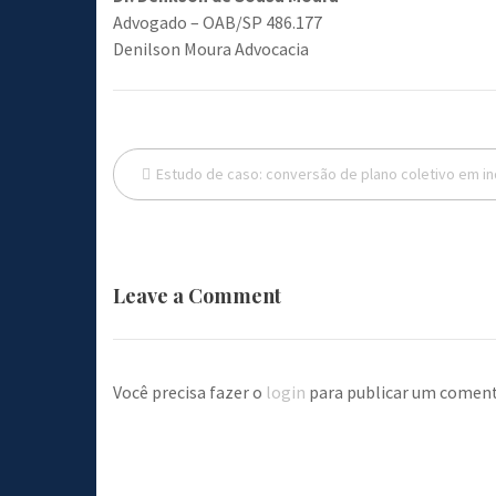
Advogado – OAB/SP 486.177
Denilson Moura Advocacia
Navegação
Estudo de caso: conversão de plano coletivo em in
de
Post
Leave a Comment
Você precisa fazer o
login
para publicar um coment