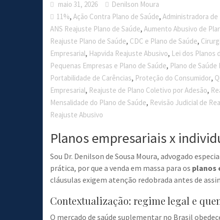
maio 31, 2026
Denilson Moura
,
,
11%
Ação Contra Plano de Saúde
Administradora de
,
ANS Reajuste Plano de Saúde
Aumento Abusivo de Pla
,
,
Reajuste Plano de Saúde
CDC e Plano de Saúde
Cirurg
,
,
Empresarial
Hapvida Reajuste Abusivo
Lei dos Planos 
,
Pequenas Empresas e Plano de Saúde
Plano de Saúde F
,
,
Portabilidade de Carências
Proteção do Consumidor
Q
,
,
Empresarial
Reajuste de Plano Coletivo por Adesão
Re
,
Mensalidade do Plano de Saúde
Revisão Judicial de Re
Reajuste Abusivo
Planos empresariais x individ
Sou Dr. Denilson de Sousa Moura, advogado especia
prática, por que a venda em massa para os
planos 
cláusulas exigem atenção redobrada antes de assin
Contextualização: regime legal e que
O mercado de saúde suplementar no Brasil obedece 