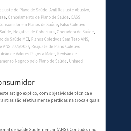
,
,
eajuste de Plano de Saúde
Amil Reajuste Abusivo
,
,
ste
Cancelamento de Plano de Saúde
CASSI
,
 Consumidor em Planos de Saúde
Falso Coletivo
,
,
,
 Saúde
Negativa de Cobertura
Operadora de Saúde
,
,
no de Saúde MEI
Planos Coletivos Sem Teto ANS
,
e ANS 2026/2027
Reajuste de Plano Coletivo
,
uição de Valores Pagos a Maior
Revisão de
,
tamento Negado pelo Plano de Saúde
Unimed
 consumidor
ste artigo explico, com objetividade técnica e
rantias são efetivamente perdidas na troca e quais
cional de Saúde Suplementar (ANS). Contudo, não