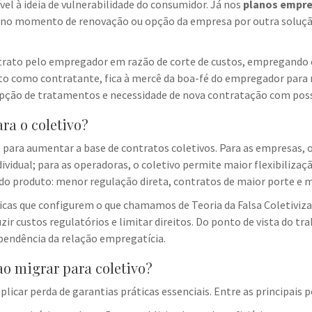
vel à ideia de vulnerabilidade do consumidor. Já nos
planos empre
no momento de renovação ou opção da empresa por outra solução
contrato pelo empregador em razão de corte de custos, empregando
direto como contratante, fica à mercê da boa-fé do empregador par
rupção de tratamentos e necessidade de nova contratação com poss
ra o coletivo?
 para aumentar a base de contratos coletivos. Para as empresas, 
vidual; para as operadoras, o coletivo permite maior flexibilizaç
o produto: menor regulação direta, contratos de maior porte e ma
ticas que configurem o que chamamos de Teoria da Falsa Coletivi
zir custos regulatórios e limitar direitos. Do ponto de vista do 
ependência da relação empregatícia.
o migrar para coletivo?
icar perda de garantias práticas essenciais. Entre as principais p