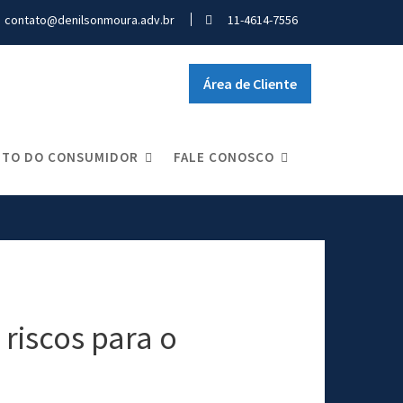
contato@denilsonmoura.adv.br
11-4614-7556
Área de Cliente
ITO DO CONSUMIDOR
FALE CONOSCO
legais e riscos para o consumidor
 riscos para o