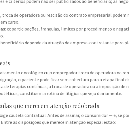
ices e critérios podem não ser publicizados ao beneficiário; as n
o, troca de operadora ou rescisão do contrato empresarial podem 
 em curso.
sas
: coparticipações, franquias, limites por procedimento e negat
o.
o beneficiário depende da atuação da empresa-contratante para p
eais
 tratamento oncológico cujo empregador troca de operadora na ren
igração, o paciente pode ficar sem cobertura para a etapa final 
ta de terapias contínuas, a troca de operadora ou a imposição de
téticos; constituem a rotina de litígios que vejo diariamente.
usulas que merecem atenção redobrada
xige cautela contratual. Antes de assinar, o consumidor — e, se po
as. Entre as disposições que merecem atenção especial estão: