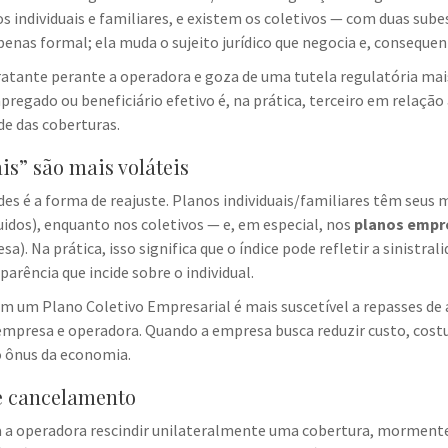
 individuais e familiares, e existem os coletivos — com duas sube
apenas formal; ela muda o sujeito jurídico que negocia e, consequ
ratante perante a operadora e goza de uma tutela regulatória mai
pregado ou beneficiário efetivo é, na prática, terceiro em relação
de das coberturas.
is” são mais voláteis
des é a forma de reajuste. Planos individuais/familiares têm se
idos), enquanto nos coletivos — e, em especial, nos
planos empre
. Na prática, isso significa que o índice pode refletir a sinistral
rência que incide sobre o individual.
tem um Plano Coletivo Empresarial é mais suscetível a repasses d
empresa e operadora. Quando a empresa busca reduzir custo, cost
o ônus da economia.
de cancelamento
ara a operadora rescindir unilateralmente uma cobertura, morment