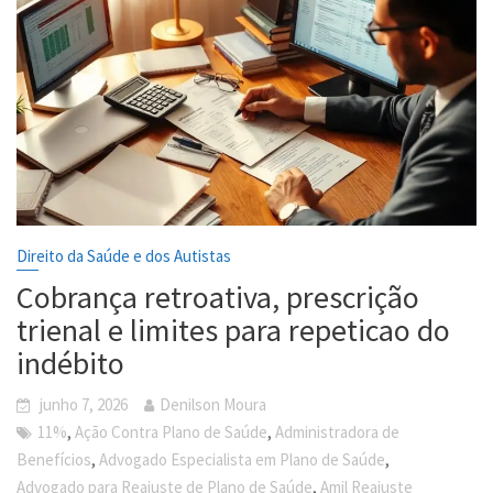
Direito da Saúde e dos Autistas
Cobrança retroativa, prescrição
trienal e limites para repeticao do
indébito
junho 7, 2026
Denilson Moura
,
,
11%
Ação Contra Plano de Saúde
Administradora de
,
,
Benefícios
Advogado Especialista em Plano de Saúde
,
Advogado para Reajuste de Plano de Saúde
Amil Reajuste