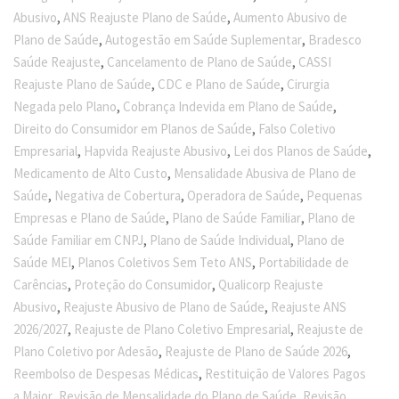
,
,
Abusivo
ANS Reajuste Plano de Saúde
Aumento Abusivo de
,
,
Plano de Saúde
Autogestão em Saúde Suplementar
Bradesco
,
,
Saúde Reajuste
Cancelamento de Plano de Saúde
CASSI
,
,
Reajuste Plano de Saúde
CDC e Plano de Saúde
Cirurgia
,
,
Negada pelo Plano
Cobrança Indevida em Plano de Saúde
,
Direito do Consumidor em Planos de Saúde
Falso Coletivo
,
,
,
Empresarial
Hapvida Reajuste Abusivo
Lei dos Planos de Saúde
,
Medicamento de Alto Custo
Mensalidade Abusiva de Plano de
,
,
,
Saúde
Negativa de Cobertura
Operadora de Saúde
Pequenas
,
,
Empresas e Plano de Saúde
Plano de Saúde Familiar
Plano de
,
,
Saúde Familiar em CNPJ
Plano de Saúde Individual
Plano de
,
,
Saúde MEI
Planos Coletivos Sem Teto ANS
Portabilidade de
,
,
Carências
Proteção do Consumidor
Qualicorp Reajuste
,
,
Abusivo
Reajuste Abusivo de Plano de Saúde
Reajuste ANS
,
,
2026/2027
Reajuste de Plano Coletivo Empresarial
Reajuste de
,
,
Plano Coletivo por Adesão
Reajuste de Plano de Saúde 2026
,
Reembolso de Despesas Médicas
Restituição de Valores Pagos
,
,
a Maior
Revisão de Mensalidade do Plano de Saúde
Revisão