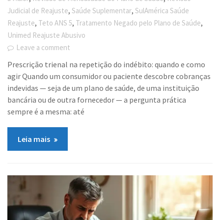
,
,
Judicial de Reajuste
Saúde Suplementar
SulAmérica Saúde
,
,
,
Reajuste
Teto ANS 5
Tratamento Negado pelo Plano de Saúde
Unimed Reajuste Abusivo
Leave a comment
Prescrição trienal na repetição do indébito: quando e como
agir Quando um consumidor ou paciente descobre cobranças
indevidas — seja de um plano de saúde, de uma instituição
bancária ou de outra fornecedor — a pergunta prática
sempre é a mesma: até
Leia mais