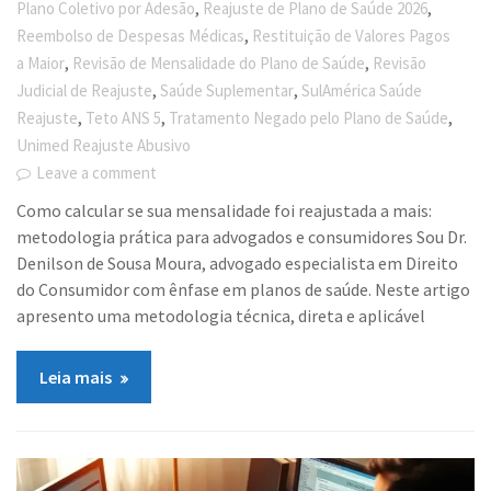
,
,
Plano Coletivo por Adesão
Reajuste de Plano de Saúde 2026
,
Reembolso de Despesas Médicas
Restituição de Valores Pagos
,
,
a Maior
Revisão de Mensalidade do Plano de Saúde
Revisão
,
,
Judicial de Reajuste
Saúde Suplementar
SulAmérica Saúde
,
,
,
Reajuste
Teto ANS 5
Tratamento Negado pelo Plano de Saúde
Unimed Reajuste Abusivo
Leave a comment
Como calcular se sua mensalidade foi reajustada a mais:
metodologia prática para advogados e consumidores Sou Dr.
Denilson de Sousa Moura, advogado especialista em Direito
do Consumidor com ênfase em planos de saúde. Neste artigo
apresento uma metodologia técnica, direta e aplicável
Leia mais