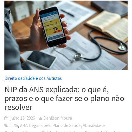
Direito da Saúde e dos Autistas
NIP da ANS explicada: o que é,
prazos e o que fazer se o plano não
resolver
julho 16, 2026
Denilson Moura
,
,
11%
ABA Negada pelo Plano de Saúde
Abusividade