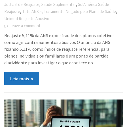
,
,
Judicial de Reajuste
Saúde Suplementar
SulAmérica Saúde
,
,
,
Reajuste
Teto ANS 5
Tratamento Negado pelo Plano de Saúde
Unimed Reajuste Abusivo
Leave a comment
Reajuste 5,11% da ANS expõe fraude dos planos coletivos:
como agir contra aumentos abusivos O anúncio da ANS
fixando 5,11% como índice de reajuste referencial para
planos individuais ou familiares é um ponto de partida
clarividente para investigar o que acontece no
Leia mais