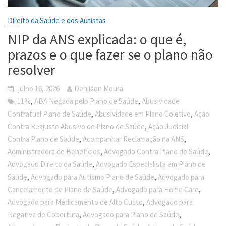
Direito da Saúde e dos Autistas
NIP da ANS explicada: o que é,
prazos e o que fazer se o plano não
resolver
julho 16, 2026
Denilson Moura
,
,
11%
ABA Negada pelo Plano de Saúde
Abusividade
,
,
Contratual Plano de Saúde
Abusividade em Plano Coletivo
Ação
,
Contra Reajuste Abusivo de Plano de Saúde
Ação Judicial
,
,
Contra Plano de Saúde
Acompanhar Reclamação na ANS
,
,
Administradora de Benefícios
Advogado Contra Plano de Saúde
,
Advogado Direito da Saúde
Advogado Especialista em Plano de
,
,
Saúde
Advogado para Autismo Plano de Saúde
Advogado para
,
,
Cancelamento de Plano de Saúde
Advogado para Home Care
,
Advogado para Medicamento de Alto Custo
Advogado para
,
,
Negativa de Cobertura
Advogado para Plano de Saúde