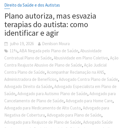
Direito da Saúde e dos Autistas
Plano autoriza, mas esvazia
terapias do autista: como
identificar e agir
julho 19, 2026
Denilson Moura
,
,
11%
ABA Negada pelo Plano de Saúde
Abusividade
,
,
Contratual Plano de Saúde
Abusividade em Plano Coletivo
Ação
,
Contra Reajuste Abusivo de Plano de Saúde
Ação Judicial
,
,
Contra Plano de Saúde
Acompanhar Reclamação na ANS
,
,
Administradora de Benefícios
Advogado Contra Plano de Saúde
,
Advogado Direito da Saúde
Advogado Especialista em Plano de
,
,
Saúde
Advogado para Autismo Plano de Saúde
Advogado para
,
,
Cancelamento de Plano de Saúde
Advogado para Home Care
,
Advogado para Medicamento de Alto Custo
Advogado para
,
,
Negativa de Cobertura
Advogado para Plano de Saúde
,
Advogado para Reajuste de Plano de Saúde
Advogado Saúde