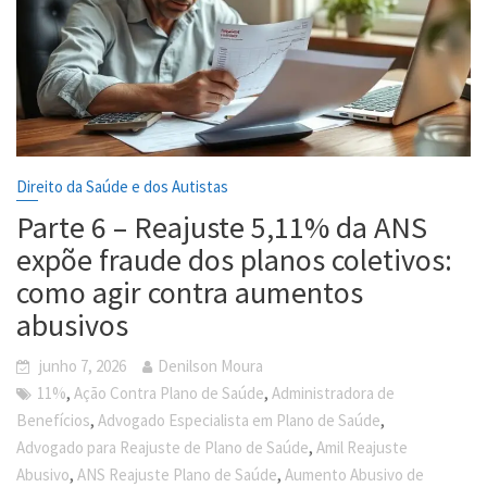
Direito da Saúde e dos Autistas
Parte 6 – Reajuste 5,11% da ANS
expõe fraude dos planos coletivos:
como agir contra aumentos
abusivos
junho 7, 2026
Denilson Moura
,
,
11%
Ação Contra Plano de Saúde
Administradora de
,
,
Benefícios
Advogado Especialista em Plano de Saúde
,
Advogado para Reajuste de Plano de Saúde
Amil Reajuste
,
,
Abusivo
ANS Reajuste Plano de Saúde
Aumento Abusivo de