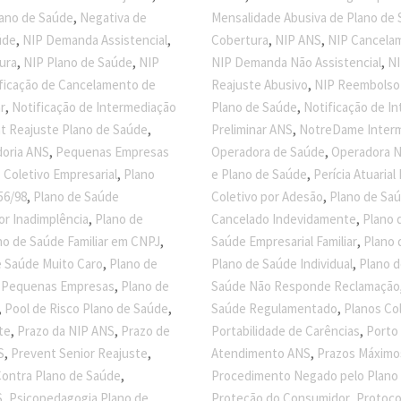
,
lano de Saúde
Negativa de
Mensalidade Abusiva de Plano de
,
,
,
,
úde
NIP Demanda Assistencial
Cobertura
NIP ANS
NIP Cancela
,
,
,
ura
NIP Plano de Saúde
NIP
NIP Demanda Não Assistencial
NI
,
ficação de Cancelamento de
Reajuste Abusivo
NIP Reembolso
,
,
r
Notificação de Intermediação
Plano de Saúde
Notificação de In
,
,
t Reajuste Plano de Saúde
Preliminar ANS
NotreDame Interm
,
,
doria ANS
Pequenas Empresas
Operadora de Saúde
Operadora 
,
,
 Coletivo Empresarial
Plano
e Plano de Saúde
Perícia Atuaria
,
,
56/98
Plano de Saúde
Coletivo por Adesão
Plano de Saú
,
,
or Inadimplência
Plano de
Cancelado Indevidamente
Plano 
,
,
no de Saúde Familiar em CNPJ
Saúde Empresarial Familiar
Plano 
,
,
e Saúde Muito Caro
Plano de
Plano de Saúde Individual
Plano 
,
a Pequenas Empresas
Plano de
Saúde Não Responde Reclamação
,
,
,
Pool de Risco Plano de Saúde
Saúde Regulamentado
Planos Co
,
,
,
te
Prazo da NIP ANS
Prazo de
Portabilidade de Carências
Porto
,
,
,
S
Prevent Senior Reajuste
Atendimento ANS
Prazos Máximo
,
ontra Plano de Saúde
Procedimento Negado pelo Plano
,
,
S
Psicopedagogia Plano de
Proteção do Consumidor
Protoco