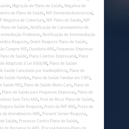
,
,
 Saúde
Migração de Plano de Saúde
Negativa de
,
,
mento de Plano de Saúde
NIP Demanda Assistencial
,
,
P Negativa de Cobertura
NIP Plano de Saúde
NIP
,
 Plano de Saúde
Notificação de Cancelamento de
,
termediação Preliminar
Notificação de Intermediação
,
,
édica Reajuste
Omint Reajuste Plano de Saúde
,
,
Não Cumpre NIP
Ouvidoria ANS
Pequenas Empresas
,
,
l Plano de Saúde
Plano Coletivo Empresarial
Plano
,
de Adaptado à Lei 9.656/98
Plano de Saúde
,
de Saúde Cancelado por Inadimplência
Plano de
,
,
de Saúde Familiar
Plano de Saúde Familiar em CNPJ
,
,
de Saúde MEI
Plano de Saúde Muito Caro
Plano de
,
,
Plano de Saúde para Pequenas Empresas
Plano de
,
,
letivos Sem Teto ANS
Pool de Risco Plano de Saúde
,
,
 Seguro Saúde Reajuste
Prazo da NIP ANS
Prazo de
,
,
s de Atendimento ANS
Prevent Senior Reajuste
,
,
 de Saúde
Processo Contra Plano de Saúde
,
lo de Reclamação ANS
Psicopedagogia Plano de