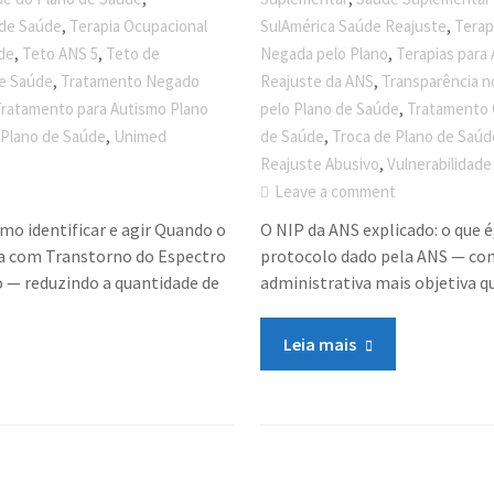
,
,
 de Saúde
Terapia Ocupacional
SulAmérica Saúde Reajuste
Terap
,
,
,
úde
Teto ANS 5
Teto de
Negada pelo Plano
Terapias para
,
,
de Saúde
Tratamento Negado
Reajuste da ANS
Transparência n
,
ratamento para Autismo Plano
pelo Plano de Saúde
Tratamento 
,
,
 Plano de Saúde
Unimed
de Saúde
Troca de Plano de Saúd
,
Reajuste Abusivo
Vulnerabilidad
Leave a comment
omo identificar e agir Quando o
O NIP da ANS explicado: o que é
ça com Transtorno do Espectro
protocolo dado pela ANS — co
o — reduzindo a quantidade de
administrativa mais objetiva q
Leia mais