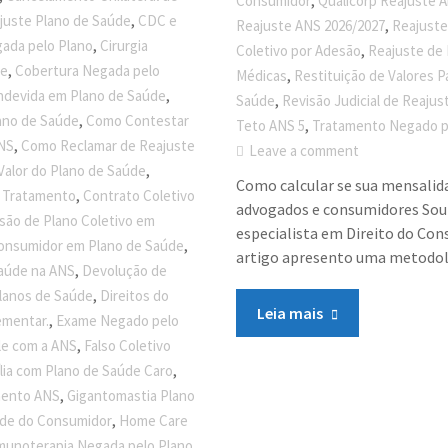
,
Consumidor
Qualicorp Reajuste 
,
juste Plano de Saúde
CDC e
,
Reajuste ANS 2026/2027
Reajuste
,
gada pelo Plano
Cirurgia
,
Coletivo por Adesão
Reajuste de 
,
de
Cobertura Negada pelo
,
Médicas
Restituição de Valores P
,
ndevida em Plano de Saúde
,
Saúde
Revisão Judicial de Reajus
,
ano de Saúde
Como Contestar
,
Teto ANS 5
Tratamento Negado p
,
ANS
Como Reclamar de Reajuste
Leave a comment
,
Valor do Plano de Saúde
Como calcular se sua mensalida
,
o Tratamento
Contrato Coletivo
advogados e consumidores Sou 
são de Plano Coletivo em
especialista em Direito do Co
,
onsumidor em Plano de Saúde
artigo apresento uma metodolog
,
Saúde na ANS
Devolução de
,
lanos de Saúde
Direitos do
Leia mais
,
ementar.
Exame Negado pelo
,
le com a ANS
Falso Coletivo
,
lia com Plano de Saúde Caro
,
mento ANS
Gigantomastia Plano
,
ade do Consumidor
Home Care
munoterapia Negada pelo Plano