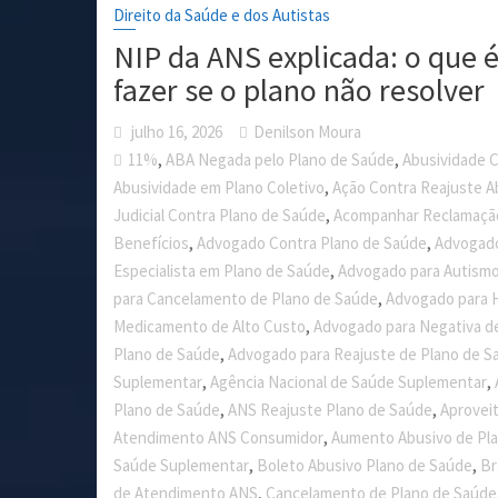
Direito da Saúde e dos Autistas
NIP da ANS explicada: o que é
fazer se o plano não resolver
julho 16, 2026
Denilson Moura
,
,
11%
ABA Negada pelo Plano de Saúde
Abusividade C
,
Abusividade em Plano Coletivo
Ação Contra Reajuste A
,
Judicial Contra Plano de Saúde
Acompanhar Reclamaçã
,
,
Benefícios
Advogado Contra Plano de Saúde
Advogado
,
Especialista em Plano de Saúde
Advogado para Autismo
,
para Cancelamento de Plano de Saúde
Advogado para 
,
Medicamento de Alto Custo
Advogado para Negativa d
,
Plano de Saúde
Advogado para Reajuste de Plano de S
,
,
Suplementar
Agência Nacional de Saúde Suplementar
,
,
Plano de Saúde
ANS Reajuste Plano de Saúde
Aprovei
,
Atendimento ANS Consumidor
Aumento Abusivo de Pl
,
,
Saúde Suplementar
Boleto Abusivo Plano de Saúde
Br
,
de Atendimento ANS
Cancelamento de Plano de Saúde