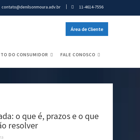
contato@denilsonmoura.adv.br
11-4614-7556
Área de Cliente
idual
ITO DO CONSUMIDOR
FALE CONOSCO
da: o que é, prazos e o que
ão resolver
ra