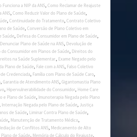
,
 Funciona a NIP da ANS
Como Reclamar de Reajuste
,
,
a ANS
Como Reduzir Valor do Plano de Saúde
,
,
aúde
Continuidade do Tratamento
Contrato Coletivo
,
ano de Saúde
Conversão de Plano Coletivo em
,
,
de Saúde
Defesa do Consumidor em Plano de Saúde
,
Denunciar Plano de Saúde na ANS
Devolução de
,
o do Consumidor em Planos de Saúde
Direitos do
,
ireitos na Saúde Suplementar.
Exame Negado pelo
,
,
a Plano de Saúde
Fale com a ANS
Falso Coletivo
,
,
ede Credenciada
Família com Plano de Saúde Caro
,
,
o
Garantia de Atendimento ANS
Gigantomastia Plano
,
,
ivo
Hipervulnerabilidade do Consumidor
Home Care
,
o e Plano de Saúde
Imunoterapia Negada pelo Plano
,
,
Internação Negada pelo Plano de Saúde
Justiça
,
,
lanos de Saúde
Liminar Contra Plano de Saúde
,
,
aúde
Manutenção de Tratamento Médico
,
ediação de Conflitos ANS
Medicamento de Alto
,
,
 Plano de Saúde
Memória de Cálculo do Reajuste