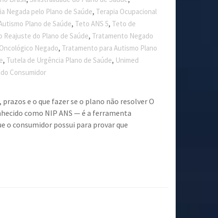
,
ia Negada pelo Plano de Saúde
Terapia Ocupacional
,
,
 Autismo Plano de Saúde
Teto ANS 5
Teto de
,
o Reajuste do Plano de Saúde
Tratamento Negado
,
Oncológico Negado
Tratamento para Autismo Plano
,
,
e
Tutela de Urgência Plano de Saúde
Unimed
e do Consumidor
, prazos e o que fazer se o plano não resolver O
nhecido como NIP ANS — é a ferramenta
ue o consumidor possui para provar que