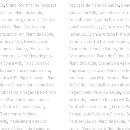
,
,
ANS
Como Reclamar de Reajuste
Reajuste de Plano de Saúde
Como
,
,
Valor do Plano de Saúde
Abusivo na ANS
Como Reclamar n
,
o Tratamento
Contrato Coletivo
Consulta Sem Agenda Plano de S
,
são de Plano Coletivo em
com Poucas Vidas
Contrato de Pl
,
,
onsumidor em Plano de Saúde
Individual
Criança Autista Plano 
,
,
Saúde na ANS
Devolução de
Denúncia Contra Plano de Saúde
,
,
lanos de Saúde
Direitos do
Valores de Plano de Saúde
Direit
,
,
ementar.
Exame Negado pelo
Consumidor de Plano de Saúde
D
,
,
le com a ANS
Falso Coletivo
Plano de Saúde
Exame Sem Agend
,
,
lia com Plano de Saúde Caro
Empresarial
Falta de Médico na R
,
mento ANS
Gigantomastia Plano
Fonoaudiologia Negada pelo Plan
,
,
ade do Consumidor
Home Care
de Saúde
Hapvida Reajuste Abus
,
munoterapia Negada pelo Plano
Negado pelo Plano de Saúde
Idos
,
,
elo Plano de Saúde
Justiça
de Saúde
Índice de Reajuste ANS
,
,
ar Contra Plano de Saúde
Contra Plano de Saúde
Lei dos P
,
 Tratamento Médico
Mamoplastia Redutora Plano de S
,
,
 ANS
Medicamento de Alto
Manutenção do Plano de Saúde
M
,
,
ria de Cálculo do Reajuste
Custo
Medicamento Negado pelo