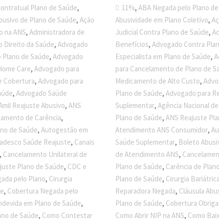
,
,
ontratual Plano de Saúde
11%
ABA Negada pelo Plano de
,
,
busivo de Plano de Saúde
Ação
Abusividade em Plano Coletivo
Aç
,
,
o na ANS
Administradora de
Judicial Contra Plano de Saúde
Ac
,
,
 Direito da Saúde
Advogado
Benefícios
Advogado Contra Pla
,
,
 Plano de Saúde
Advogado
Especialista em Plano de Saúde
A
,
Home Care
Advogado para
para Cancelamento de Plano de S
,
,
e Cobertura
Advogado para
Medicamento de Alto Custo
Advo
,
,
aúde
Advogado Saúde
Plano de Saúde
Advogado para Re
,
,
Amil Reajuste Abusivo
ANS
Suplementar
Agência Nacional d
,
,
tamento de Carência
Plano de Saúde
ANS Reajuste Pla
,
,
ano de Saúde
Autogestão em
Atendimento ANS Consumidor
Au
,
,
adesco Saúde Reajuste
Canais
Saúde Suplementar
Boleto Abusi
,
,
Cancelamento Unilateral de
de Atendimento ANS
Cancelamen
,
,
juste Plano de Saúde
CDC e
Plano de Saúde
Carência de Plan
,
,
gada pelo Plano
Cirurgia
Plano de Saúde
Cirurgia Bariátri
,
,
de
Cobertura Negada pelo
Reparadora Negada
Cláusula Abu
,
,
ndevida em Plano de Saúde
Plano de Saúde
Cobertura Obriga
,
,
ano de Saúde
Como Contestar
Como Abrir NIP na ANS
Como Baix