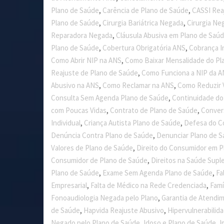
,
,
Plano de Saúde
Carência de Plano de Saúde
CASSI Rea
,
,
Plano de Saúde
Cirurgia Bariátrica Negada
Cirurgia Ne
,
Reparadora Negada
Cláusula Abusiva em Plano de Saú
,
,
Plano de Saúde
Cobertura Obrigatória ANS
Cobrança I
,
Como Abrir NIP na ANS
Como Baixar Mensalidade do Pl
,
Reajuste de Plano de Saúde
Como Funciona a NIP da 
,
,
Abusivo na ANS
Como Reclamar na ANS
Como Reduzir 
,
Consulta Sem Agenda Plano de Saúde
Continuidade d
,
,
com Poucas Vidas
Contrato de Plano de Saúde
Conver
,
,
Individual
Criança Autista Plano de Saúde
Defesa do C
,
Denúncia Contra Plano de Saúde
Denunciar Plano de 
,
Valores de Plano de Saúde
Direito do Consumidor em P
,
Consumidor de Plano de Saúde
Direitos na Saúde Supl
,
,
Plano de Saúde
Exame Sem Agenda Plano de Saúde
Fa
,
,
Empresarial
Falta de Médico na Rede Credenciada
Famí
,
Fonoaudiologia Negada pelo Plano
Garantia de Atendi
,
,
de Saúde
Hapvida Reajuste Abusivo
Hipervulnerabilid
,
,
Negado pelo Plano de Saúde
Idoso e Plano de Saúde
I