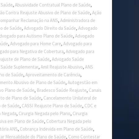
,
,
 Saúde
Abusividade Contratual Plano de Saúde
,
ão Contra Reajuste Abusivo de Plano de Saúde
Ação
,
ompanhar Reclamação na ANS
Administradora de
,
,
no de Saúde
Advogado Direito da Saúde
Advogado
,
dvogado para Autismo Plano de Saúde
Advogado
,
,
aúde
Advogado para Home Care
Advogado para
,
gado para Negativa de Cobertura
Advogado para
,
ajuste de Plano de Saúde
Advogado Saúde
,
,
e Saúde Suplementar
Amil Reajuste Abusivo
ANS
,
,
no de Saúde
Aproveitamento de Carência
,
mento Abusivo de Plano de Saúde
Autogestão em
,
,
vo Plano de Saúde
Bradesco Saúde Reajuste
Canais
,
to de Plano de Saúde
Cancelamento Unilateral de
,
,
o de Saúde
CASSI Reajuste Plano de Saúde
CDC e
,
,
ca Negada
Cirurgia Negada pelo Plano
Cirurgia
,
siva em Plano de Saúde
Cobertura Negada pelo
,
,
tória ANS
Cobrança Indevida em Plano de Saúde
,
ar Mensalidade do Plano de Saúde
Como Contestar