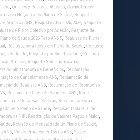
,
,
Plano
Qualicorp Reajuste Abusivo
Quimioterapia
,
oterapia Negada pelo Plano de Saúde
Reajuste
,
,
ste Acima da ANS
Reajuste ANS 2026/2027
Reajuste
,
juste de Plano Coletivo por Adesão
Reajuste de
,
 Plano de Saúde 2026 Teto ANS 5
Reajuste de Plano
,
,
ual
Reajuste para Idoso em Plano de Saúde
Reajuste
,
,
ança de Idade
Reajuste por Sinistralidade
Reajuste
,
,
ção Atuarial
Reajuste Sem Justificativa
,
ra Administradora de Benefícios
Reclamação
,
amação de Cancelamento ANS
Reclamação de
,
amação de Reajuste ANS
Reclamação de Reembolso
,
,
ANS
Reclamar de Plano de Saúde na ANS
Rede
,
mbolso de Despesas Médicas
Reembolso Fora da
,
ado pelo Plano de Saúde
Rescisão Unilateral de
,
,
adora na NIP
Restituição de Valores Pagos a Maior
,
,
 Saúde
Revisão de Mensalidade do Plano de Saúde
,
,
da ANS
Rol de Procedimentos da ANS
Saúde
,
,
no Brasil
Sinistralidade do Plano de Saúde