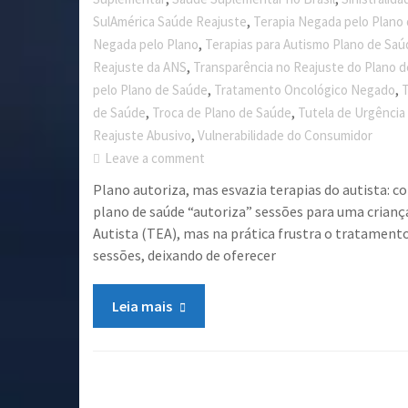
,
SulAmérica Saúde Reajuste
Terapia Negada pelo Plano
,
Negada pelo Plano
Terapias para Autismo Plano de Sa
,
Reajuste da ANS
Transparência no Reajuste do Plano 
,
,
pelo Plano de Saúde
Tratamento Oncológico Negado
T
,
,
de Saúde
Troca de Plano de Saúde
Tutela de Urgência
,
Reajuste Abusivo
Vulnerabilidade do Consumidor
Leave a comment
Plano autoriza, mas esvazia terapias do autista: c
plano de saúde “autoriza” sessões para uma crian
Autista (TEA), mas na prática frustra o tratament
sessões, deixando de oferecer
Leia mais