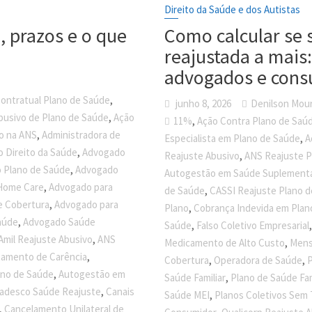
Direito da Saúde e dos Autistas
, prazos e o que
Como calcular se 
reajustada a mais
advogados e cons
,
ontratual Plano de Saúde
junho 8, 2026
Denilson Mou
,
busivo de Plano de Saúde
Ação
,
11%
Ação Contra Plano de Saú
,
o na ANS
Administradora de
,
Especialista em Plano de Saúde
A
,
 Direito da Saúde
Advogado
,
Reajuste Abusivo
ANS Reajuste P
,
 Plano de Saúde
Advogado
Autogestão em Saúde Suplement
,
Home Care
Advogado para
,
de Saúde
CASSI Reajuste Plano 
,
e Cobertura
Advogado para
,
Plano
Cobrança Indevida em Plan
,
aúde
Advogado Saúde
,
Saúde
Falso Coletivo Empresarial
,
Amil Reajuste Abusivo
ANS
,
Medicamento de Alto Custo
Mens
,
tamento de Carência
,
,
Cobertura
Operadora de Saúde
P
,
ano de Saúde
Autogestão em
,
Saúde Familiar
Plano de Saúde Fa
,
adesco Saúde Reajuste
Canais
,
Saúde MEI
Planos Coletivos Sem
,
Cancelamento Unilateral de