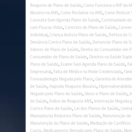
,
Reajuste de Plano de Saúde
Como Funciona a NIP da 
,
,
Abusivo na ANS
Como Reclamar na ANS
Como Reduzir 
,
Consulta Sem Agenda Plano de Saúde
Continuidade d
,
,
com Poucas Vidas
Contrato de Plano de Saúde
Conver
,
,
Individual
Criança Autista Plano de Saúde
Defesa do C
,
Denúncia Contra Plano de Saúde
Denunciar Plano de 
,
Valores de Plano de Saúde
Direito do Consumidor em P
,
Consumidor de Plano de Saúde
Direitos na Saúde Supl
,
,
Plano de Saúde
Exame Sem Agenda Plano de Saúde
Fa
,
,
Empresarial
Falta de Médico na Rede Credenciada
Famí
,
Fonoaudiologia Negada pelo Plano
Garantia de Atendi
,
,
de Saúde
Hapvida Reajuste Abusivo
Hipervulnerabilid
,
,
Negado pelo Plano de Saúde
Idoso e Plano de Saúde
I
,
,
de Saúde
Índice de Reajuste ANS
Internação Negada p
,
,
Contra Plano de Saúde
Lei dos Planos de Saúde
Limin
,
Mamoplastia Redutora Plano de Saúde
Manutenção de
,
Manutenção do Plano de Saúde
Mediação de Conflitos
,
,
Custo
Medicamento Negado pelo Plano de Saúde
Memó