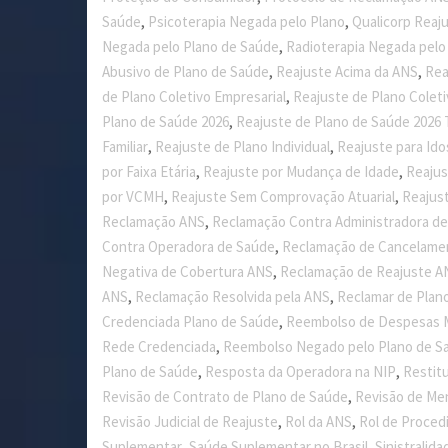
,
,
Saúde
Psicoterapia Negada pelo Plano
Qualicorp Reaj
,
Negada pelo Plano de Saúde
Radioterapia Negada pelo
,
,
Abusivo de Plano de Saúde
Reajuste Acima da ANS
Rea
,
de Plano Coletivo Empresarial
Reajuste de Plano Colet
,
Plano de Saúde 2026
Reajuste de Plano de Saúde 2026 
,
,
Familiar
Reajuste de Plano Individual
Reajuste para Id
,
,
por Faixa Etária
Reajuste por Mudança de Idade
Reajus
,
,
por VCMH
Reajuste Sem Comprovação Atuarial
Reajust
,
Reclamação ANS
Reclamação Contra Administradora de
,
Contra Operadora de Saúde
Reclamação de Cancelame
,
Negativa de Cobertura ANS
Reclamação de Reajuste A
,
,
ANS
Reclamação Resolvida pela ANS
Reclamar de Plan
,
Credenciada Plano de Saúde
Reembolso de Despesas 
,
Rede Credenciada
Reembolso Negado pelo Plano de S
,
,
Plano de Saúde
Resposta da Operadora na NIP
Restitu
,
Revisão de Contrato de Plano de Saúde
Revisão de Me
,
,
Revisão Judicial de Reajuste
Rol da ANS
Rol de Proce
,
,
Suplementar
Saúde Suplementar no Brasil
Sinistralid