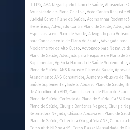
,
,
11%
ABA Negada pelo Plano de Saúde
Abusividade C
,
Abusividade em Plano Coletivo
Ação Contra Reajuste A
,
Judicial Contra Plano de Saúde
Acompanhar Reclamaçã
,
,
Benefícios
Advogado Contra Plano de Saúde
Advogado
,
Especialista em Plano de Saúde
Advogado para Autismo
,
para Cancelamento de Plano de Saúde
Advogado para 
,
Medicamento de Alto Custo
Advogado para Negativa d
,
Plano de Saúde
Advogado para Reajuste de Plano de S
,
,
Suplementar
Agência Nacional de Saúde Suplementar
,
,
Plano de Saúde
ANS Reajuste Plano de Saúde
Aprovei
,
Atendimento ANS Consumidor
Aumento Abusivo de Pl
,
,
Saúde Suplementar
Boleto Abusivo Plano de Saúde
Br
,
de Atendimento ANS
Cancelamento de Plano de Saúde
,
,
Plano de Saúde
Carência de Plano de Saúde
CASSI Rea
,
,
Plano de Saúde
Cirurgia Bariátrica Negada
Cirurgia Ne
,
Reparadora Negada
Cláusula Abusiva em Plano de Saú
,
,
Plano de Saúde
Cobertura Obrigatória ANS
Cobrança I
,
Como Abrir NIP na ANS
Como Baixar Mensalidade do Pl