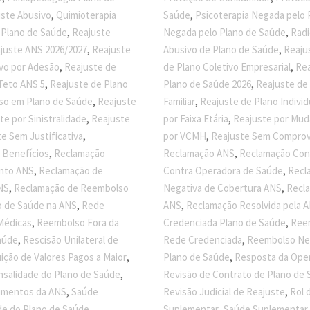
,
,
uste Abusivo
Quimioterapia
Saúde
Psicoterapia Negada pelo 
,
,
 Plano de Saúde
Reajuste
Negada pelo Plano de Saúde
Radi
,
,
juste ANS 2026/2027
Reajuste
Abusivo de Plano de Saúde
Reaju
,
,
ivo por Adesão
Reajuste de
de Plano Coletivo Empresarial
Rea
,
,
Teto ANS 5
Reajuste de Plano
Plano de Saúde 2026
Reajuste de
,
,
oso em Plano de Saúde
Reajuste
Familiar
Reajuste de Plano Individ
,
,
te por Sinistralidade
Reajuste
por Faixa Etária
Reajuste por Mud
,
,
e Sem Justificativa
por VCMH
Reajuste Sem Comprova
,
,
 Benefícios
Reclamação
Reclamação ANS
Reclamação Cont
,
,
nto ANS
Reclamação de
Contra Operadora de Saúde
Recl
,
,
NS
Reclamação de Reembolso
Negativa de Cobertura ANS
Recl
,
,
o de Saúde na ANS
Rede
ANS
Reclamação Resolvida pela 
,
,
Médicas
Reembolso Fora da
Credenciada Plano de Saúde
Ree
,
,
aúde
Rescisão Unilateral de
Rede Credenciada
Reembolso Neg
,
,
ição de Valores Pagos a Maior
Plano de Saúde
Resposta da Oper
,
nsalidade do Plano de Saúde
Revisão de Contrato de Plano de
,
,
dimentos da ANS
Saúde
Revisão Judicial de Reajuste
Rol 
,
,
ade do Plano de Saúde
Suplementar
Saúde Suplementar 