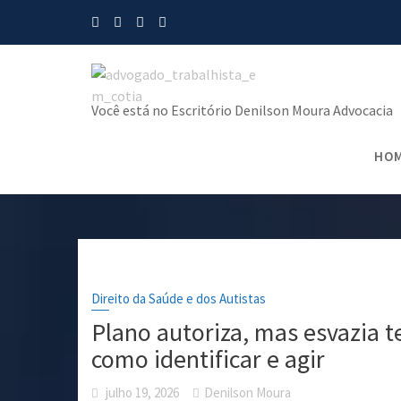
Skip
to
content
Você está no Escritório Denilson Moura Advocacia
Tag:
HO
Direito da Saúde e dos Autistas
Plano autoriza, mas esvazia te
como identificar e agir
julho 19, 2026
Denilson Moura