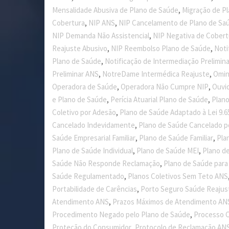
,
Mensalidade Abusiva de Plano de Saúde
Migração de P
,
,
Cobertura
NIP ANS
NIP Cancelamento de Plano de Sa
,
NIP Demanda Não Assistencial
NIP Negativa de Cobert
,
,
Reajuste Abusivo
NIP Reembolso Plano de Saúde
Noti
,
Plano de Saúde
Notificação de Intermediação Prelimina
,
,
Preliminar ANS
NotreDame Intermédica Reajuste
Omin
,
,
Operadora de Saúde
Operadora Não Cumpre NIP
Ouvi
,
,
e Plano de Saúde
Perícia Atuarial Plano de Saúde
Plano
,
Coletivo por Adesão
Plano de Saúde Adaptado à Lei 9.6
,
Cancelado Indevidamente
Plano de Saúde Cancelado p
,
,
Saúde Empresarial Familiar
Plano de Saúde Familiar
Pla
,
,
Plano de Saúde Individual
Plano de Saúde MEI
Plano d
,
Saúde Não Responde Reclamação
Plano de Saúde par
,
Saúde Regulamentado
Planos Coletivos Sem Teto ANS
,
Portabilidade de Carências
Porto Seguro Saúde Reajus
,
Atendimento ANS
Prazos Máximos de Atendimento AN
,
Procedimento Negado pelo Plano de Saúde
Processo C
,
Proteção do Consumidor
Protocolo de Reclamação AN