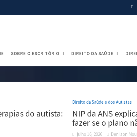
Plano de Saúde Indiv
ME
SOBRE O ESCRITÓRIO
DIREITO DA SAÚDE
DIRE
Home
Blog
Plano de Saúde Individual
Direito da Saúde e dos Autistas
rapias do autista:
NIP da ANS explica
fazer se o plano n
julho 16, 2026
Denilson Mou