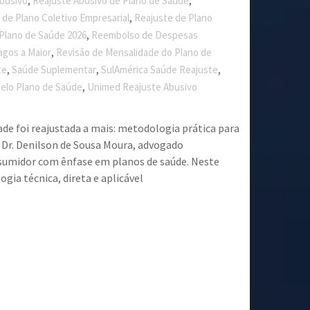
,
,
Abusivo
Reajuste Abusivo de Plano de Saúde
,
 de Plano Coletivo Empresarial
Reajuste de Plano
,
Plano de Saúde 2026
Reembolso de Despesas
,
agos a Maior
Revisão de Mensalidade do Plano de
,
,
,
te
Saúde Suplementar
SulAmérica Saúde Reajuste
,
elo Plano de Saúde
Unimed Reajuste Abusivo
de foi reajustada a mais: metodologia prática para
Dr. Denilson de Sousa Moura, advogado
nsumidor com ênfase em planos de saúde. Neste
ia técnica, direta e aplicável