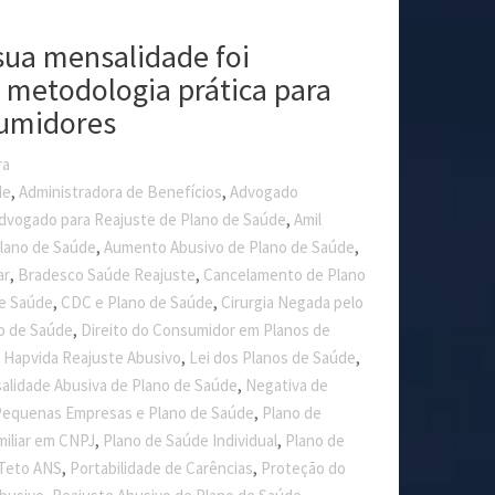
sua mensalidade foi
: metodologia prática para
umidores
ra
,
,
de
Administradora de Benefícios
Advogado
,
dvogado para Reajuste de Plano de Saúde
Amil
,
,
lano de Saúde
Aumento Abusivo de Plano de Saúde
,
,
ar
Bradesco Saúde Reajuste
Cancelamento de Plano
,
,
de Saúde
CDC e Plano de Saúde
Cirurgia Negada pelo
,
o de Saúde
Direito do Consumidor em Planos de
,
,
,
Hapvida Reajuste Abusivo
Lei dos Planos de Saúde
,
alidade Abusiva de Plano de Saúde
Negativa de
,
equenas Empresas e Plano de Saúde
Plano de
,
,
miliar em CNPJ
Plano de Saúde Individual
Plano de
,
,
 Teto ANS
Portabilidade de Carências
Proteção do