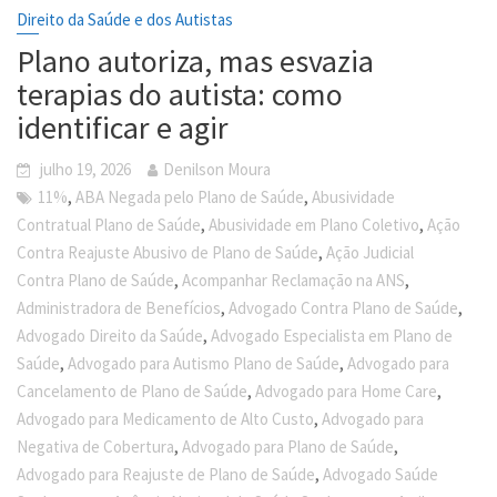
Direito da Saúde e dos Autistas
Plano autoriza, mas esvazia
terapias do autista: como
identificar e agir
julho 19, 2026
Denilson Moura
,
,
11%
ABA Negada pelo Plano de Saúde
Abusividade
,
,
Contratual Plano de Saúde
Abusividade em Plano Coletivo
Ação
,
Contra Reajuste Abusivo de Plano de Saúde
Ação Judicial
,
,
Contra Plano de Saúde
Acompanhar Reclamação na ANS
,
,
Administradora de Benefícios
Advogado Contra Plano de Saúde
,
Advogado Direito da Saúde
Advogado Especialista em Plano de
,
,
Saúde
Advogado para Autismo Plano de Saúde
Advogado para
,
,
Cancelamento de Plano de Saúde
Advogado para Home Care
,
Advogado para Medicamento de Alto Custo
Advogado para
,
,
Negativa de Cobertura
Advogado para Plano de Saúde
,
Advogado para Reajuste de Plano de Saúde
Advogado Saúde