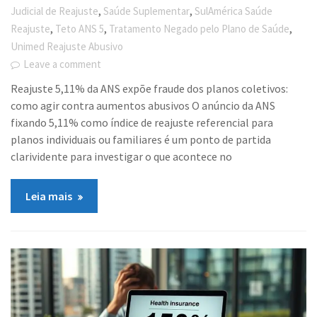
,
,
Judicial de Reajuste
Saúde Suplementar
SulAmérica Saúde
,
,
,
Reajuste
Teto ANS 5
Tratamento Negado pelo Plano de Saúde
Unimed Reajuste Abusivo
Leave a comment
Reajuste 5,11% da ANS expõe fraude dos planos coletivos:
como agir contra aumentos abusivos O anúncio da ANS
fixando 5,11% como índice de reajuste referencial para
planos individuais ou familiares é um ponto de partida
clarividente para investigar o que acontece no
Leia mais