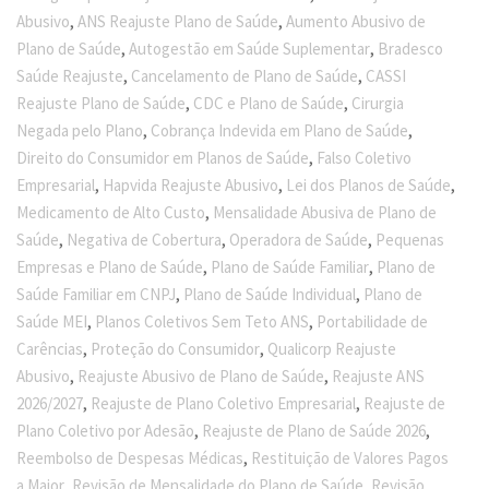
,
,
Abusivo
ANS Reajuste Plano de Saúde
Aumento Abusivo de
,
,
Plano de Saúde
Autogestão em Saúde Suplementar
Bradesco
,
,
Saúde Reajuste
Cancelamento de Plano de Saúde
CASSI
,
,
Reajuste Plano de Saúde
CDC e Plano de Saúde
Cirurgia
,
,
Negada pelo Plano
Cobrança Indevida em Plano de Saúde
,
Direito do Consumidor em Planos de Saúde
Falso Coletivo
,
,
,
Empresarial
Hapvida Reajuste Abusivo
Lei dos Planos de Saúde
,
Medicamento de Alto Custo
Mensalidade Abusiva de Plano de
,
,
,
Saúde
Negativa de Cobertura
Operadora de Saúde
Pequenas
,
,
Empresas e Plano de Saúde
Plano de Saúde Familiar
Plano de
,
,
Saúde Familiar em CNPJ
Plano de Saúde Individual
Plano de
,
,
Saúde MEI
Planos Coletivos Sem Teto ANS
Portabilidade de
,
,
Carências
Proteção do Consumidor
Qualicorp Reajuste
,
,
Abusivo
Reajuste Abusivo de Plano de Saúde
Reajuste ANS
,
,
2026/2027
Reajuste de Plano Coletivo Empresarial
Reajuste de
,
,
Plano Coletivo por Adesão
Reajuste de Plano de Saúde 2026
,
Reembolso de Despesas Médicas
Restituição de Valores Pagos
,
,
a Maior
Revisão de Mensalidade do Plano de Saúde
Revisão