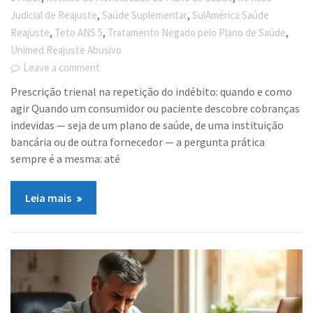
,
,
Judicial de Reajuste
Saúde Suplementar
SulAmérica Saúde
,
,
,
Reajuste
Teto ANS 5
Tratamento Negado pelo Plano de Saúde
Unimed Reajuste Abusivo
Leave a comment
Prescrição trienal na repetição do indébito: quando e como
agir Quando um consumidor ou paciente descobre cobranças
indevidas — seja de um plano de saúde, de uma instituição
bancária ou de outra fornecedor — a pergunta prática
sempre é a mesma: até
Leia mais