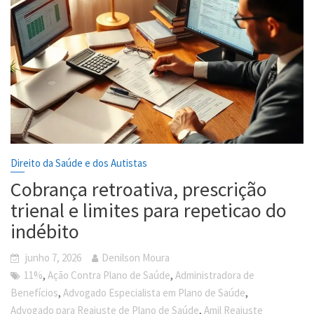
Direito da Saúde e dos Autistas
Cobrança retroativa, prescrição
trienal e limites para repeticao do
indébito
junho 7, 2026
Denilson Moura
,
,
11%
Ação Contra Plano de Saúde
Administradora de
,
,
Benefícios
Advogado Especialista em Plano de Saúde
,
Advogado para Reajuste de Plano de Saúde
Amil Reajuste