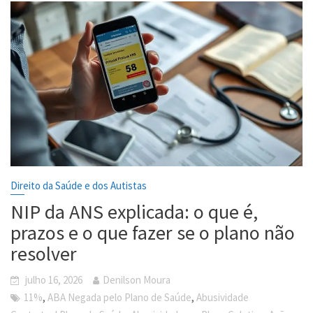
Direito da Saúde e dos Autistas
NIP da ANS explicada: o que é,
prazos e o que fazer se o plano não
resolver
julho 16, 2026
Denilson Moura
,
,
11%
ABA Negada pelo Plano de Saúde
Abusividade