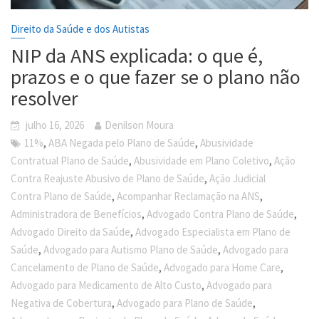
Direito da Saúde e dos Autistas
NIP da ANS explicada: o que é,
prazos e o que fazer se o plano não
resolver
julho 16, 2026
Denilson Moura
,
,
11%
ABA Negada pelo Plano de Saúde
Abusividade
,
,
Contratual Plano de Saúde
Abusividade em Plano Coletivo
Ação
,
Contra Reajuste Abusivo de Plano de Saúde
Ação Judicial
,
,
Contra Plano de Saúde
Acompanhar Reclamação na ANS
,
,
Administradora de Benefícios
Advogado Contra Plano de Saúde
,
Advogado Direito da Saúde
Advogado Especialista em Plano de
,
,
Saúde
Advogado para Autismo Plano de Saúde
Advogado para
,
,
Cancelamento de Plano de Saúde
Advogado para Home Care
,
Advogado para Medicamento de Alto Custo
Advogado para
,
,
Negativa de Cobertura
Advogado para Plano de Saúde