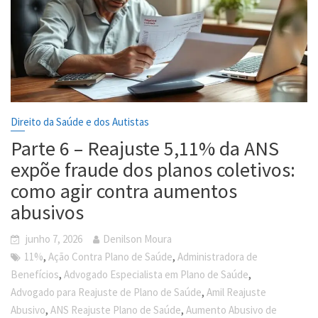
Direito da Saúde e dos Autistas
Parte 6 – Reajuste 5,11% da ANS
expõe fraude dos planos coletivos:
como agir contra aumentos
abusivos
junho 7, 2026
Denilson Moura
,
,
11%
Ação Contra Plano de Saúde
Administradora de
,
,
Benefícios
Advogado Especialista em Plano de Saúde
,
Advogado para Reajuste de Plano de Saúde
Amil Reajuste
,
,
Abusivo
ANS Reajuste Plano de Saúde
Aumento Abusivo de