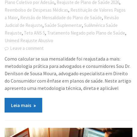
,
,
Plano Coletivo por Adesão
Reajuste de Plano de Saúde 2026
,
Reembolso de Despesas Médicas
Restituição de Valores Pagos
,
,
a Maior
Revisão de Mensalidade do Plano de Saúde
Revisão
,
,
Judicial de Reajuste
Saúde Suplementar
SulAmérica Saúde
,
,
,
Reajuste
Teto ANS 5
Tratamento Negado pelo Plano de Saúde
Unimed Reajuste Abusivo
Leave a comment
Como calcular se sua mensalidade foi reajustada a mais:
metodologia prática para advogados e consumidores Sou Dr.
Denilson de Sousa Moura, advogado especialista em Direito
do Consumidor com ênfase em planos de saúde. Neste artigo
apresento uma metodologia técnica, direta e aplicável
Leia mais