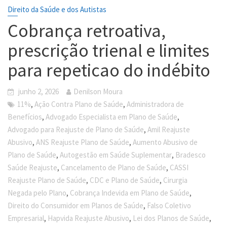
Direito da Saúde e dos Autistas
Cobrança retroativa,
prescrição trienal e limites
para repeticao do indébito
junho 2, 2026
Denilson Moura
,
,
11%
Ação Contra Plano de Saúde
Administradora de
,
,
Benefícios
Advogado Especialista em Plano de Saúde
,
Advogado para Reajuste de Plano de Saúde
Amil Reajuste
,
,
Abusivo
ANS Reajuste Plano de Saúde
Aumento Abusivo de
,
,
Plano de Saúde
Autogestão em Saúde Suplementar
Bradesco
,
,
Saúde Reajuste
Cancelamento de Plano de Saúde
CASSI
,
,
Reajuste Plano de Saúde
CDC e Plano de Saúde
Cirurgia
,
,
Negada pelo Plano
Cobrança Indevida em Plano de Saúde
,
Direito do Consumidor em Planos de Saúde
Falso Coletivo
,
,
,
Empresarial
Hapvida Reajuste Abusivo
Lei dos Planos de Saúde