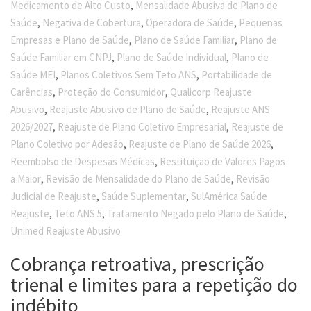
,
Medicamento de Alto Custo
Mensalidade Abusiva de Plano de
,
,
,
Saúde
Negativa de Cobertura
Operadora de Saúde
Pequenas
,
,
Empresas e Plano de Saúde
Plano de Saúde Familiar
Plano de
,
,
Saúde Familiar em CNPJ
Plano de Saúde Individual
Plano de
,
,
Saúde MEI
Planos Coletivos Sem Teto ANS
Portabilidade de
,
,
Carências
Proteção do Consumidor
Qualicorp Reajuste
,
,
Abusivo
Reajuste Abusivo de Plano de Saúde
Reajuste ANS
,
,
2026/2027
Reajuste de Plano Coletivo Empresarial
Reajuste de
,
,
Plano Coletivo por Adesão
Reajuste de Plano de Saúde 2026
,
Reembolso de Despesas Médicas
Restituição de Valores Pagos
,
,
a Maior
Revisão de Mensalidade do Plano de Saúde
Revisão
,
,
Judicial de Reajuste
Saúde Suplementar
SulAmérica Saúde
,
,
,
Reajuste
Teto ANS 5
Tratamento Negado pelo Plano de Saúde
Unimed Reajuste Abusivo
Cobrança retroativa, prescrição
trienal e limites para a repetição do
indébito