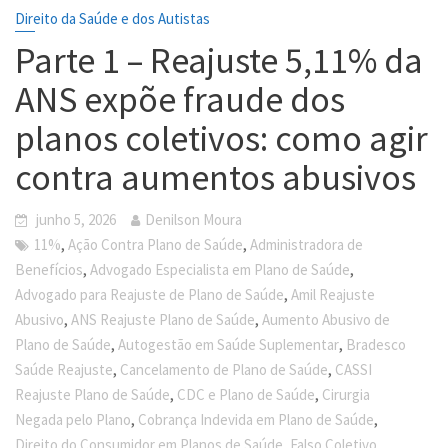
Direito da Saúde e dos Autistas
Parte 1 – Reajuste 5,11% da
ANS expõe fraude dos
planos coletivos: como agir
contra aumentos abusivos
junho 5, 2026
Denilson Moura
,
,
11%
Ação Contra Plano de Saúde
Administradora de
,
,
Benefícios
Advogado Especialista em Plano de Saúde
,
Advogado para Reajuste de Plano de Saúde
Amil Reajuste
,
,
Abusivo
ANS Reajuste Plano de Saúde
Aumento Abusivo de
,
,
Plano de Saúde
Autogestão em Saúde Suplementar
Bradesco
,
,
Saúde Reajuste
Cancelamento de Plano de Saúde
CASSI
,
,
Reajuste Plano de Saúde
CDC e Plano de Saúde
Cirurgia
,
,
Negada pelo Plano
Cobrança Indevida em Plano de Saúde
,
Direito do Consumidor em Planos de Saúde
Falso Coletivo