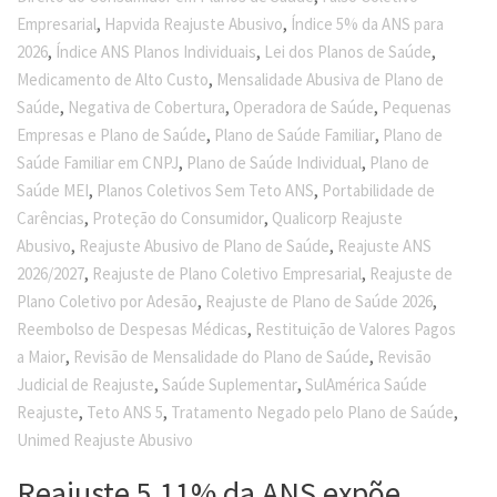
,
,
Empresarial
Hapvida Reajuste Abusivo
Índice 5% da ANS para
,
,
,
2026
Índice ANS Planos Individuais
Lei dos Planos de Saúde
,
Medicamento de Alto Custo
Mensalidade Abusiva de Plano de
,
,
,
Saúde
Negativa de Cobertura
Operadora de Saúde
Pequenas
,
,
Empresas e Plano de Saúde
Plano de Saúde Familiar
Plano de
,
,
Saúde Familiar em CNPJ
Plano de Saúde Individual
Plano de
,
,
Saúde MEI
Planos Coletivos Sem Teto ANS
Portabilidade de
,
,
Carências
Proteção do Consumidor
Qualicorp Reajuste
,
,
Abusivo
Reajuste Abusivo de Plano de Saúde
Reajuste ANS
,
,
2026/2027
Reajuste de Plano Coletivo Empresarial
Reajuste de
,
,
Plano Coletivo por Adesão
Reajuste de Plano de Saúde 2026
,
Reembolso de Despesas Médicas
Restituição de Valores Pagos
,
,
a Maior
Revisão de Mensalidade do Plano de Saúde
Revisão
,
,
Judicial de Reajuste
Saúde Suplementar
SulAmérica Saúde
,
,
,
Reajuste
Teto ANS 5
Tratamento Negado pelo Plano de Saúde
Unimed Reajuste Abusivo
Reajuste 5,11% da ANS expõe