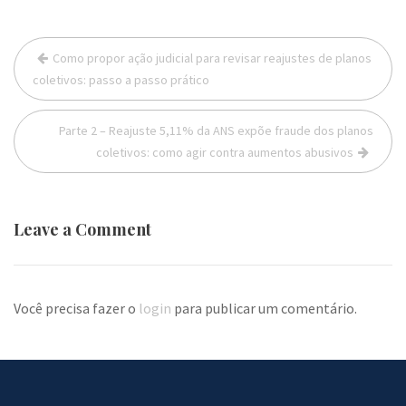
Navegação
Como propor ação judicial para revisar reajustes de planos
de
coletivos: passo a passo prático
Post
Parte 2 – Reajuste 5,11% da ANS expõe fraude dos planos
coletivos: como agir contra aumentos abusivos
Leave a Comment
Você precisa fazer o
login
para publicar um comentário.