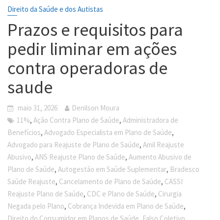
Direito da Saúde e dos Autistas
Prazos e requisitos para
pedir liminar em ações
contra operadoras de
saude
maio 31, 2026
Denilson Moura
,
,
11%
Ação Contra Plano de Saúde
Administradora de
,
,
Benefícios
Advogado Especialista em Plano de Saúde
,
Advogado para Reajuste de Plano de Saúde
Amil Reajuste
,
,
Abusivo
ANS Reajuste Plano de Saúde
Aumento Abusivo de
,
,
Plano de Saúde
Autogestão em Saúde Suplementar
Bradesco
,
,
Saúde Reajuste
Cancelamento de Plano de Saúde
CASSI
,
,
Reajuste Plano de Saúde
CDC e Plano de Saúde
Cirurgia
,
,
Negada pelo Plano
Cobrança Indevida em Plano de Saúde
,
Direito do Consumidor em Planos de Saúde
Falso Coletivo