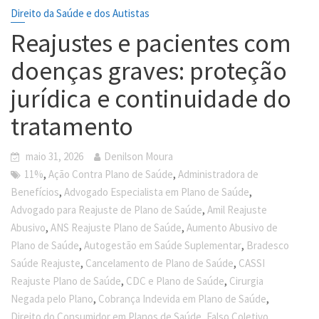
Direito da Saúde e dos Autistas
Reajustes e pacientes com
doenças graves: proteção
jurídica e continuidade do
tratamento
maio 31, 2026
Denilson Moura
,
,
11%
Ação Contra Plano de Saúde
Administradora de
,
,
Benefícios
Advogado Especialista em Plano de Saúde
,
Advogado para Reajuste de Plano de Saúde
Amil Reajuste
,
,
Abusivo
ANS Reajuste Plano de Saúde
Aumento Abusivo de
,
,
Plano de Saúde
Autogestão em Saúde Suplementar
Bradesco
,
,
Saúde Reajuste
Cancelamento de Plano de Saúde
CASSI
,
,
Reajuste Plano de Saúde
CDC e Plano de Saúde
Cirurgia
,
,
Negada pelo Plano
Cobrança Indevida em Plano de Saúde
,
Direito do Consumidor em Planos de Saúde
Falso Coletivo